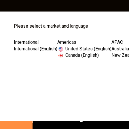
Please select a market and language
Store
Catalog
International
Americas
APAC
International (English)
United States (English)
Australia
Canada (English)
New Zeal
Welcome
Implant D