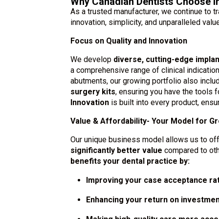
Why Canadian Dentists Choose I
As a trusted manufacturer, we continue to 
innovation, simplicity, and unparalleled valu
Focus on Quality and Innovation
We develop
diverse, cutting-edge impla
a comprehensive range of clinical indicatio
abutments, our growing portfolio also inc
surgery kits
, ensuring you have the tools f
Innovation
is built into every product, ensu
Value & Affordability- Your Model for G
Our unique business model allows us to of
significantly better value
compared to oth
benefits your dental practice by:
Improving your case acceptance ra
Enhancing your return on investmen