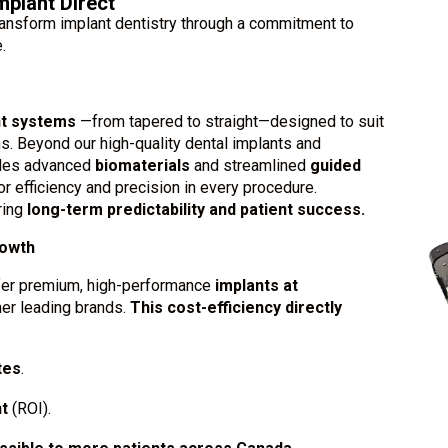
mplant Direct
transform implant dentistry through a commitment to
e.
nt systems
—from tapered to straight—designed to suit
ns. Beyond our high-quality dental implants and
ludes advanced
biomaterials
and streamlined
guided
or efficiency and precision in every procedure.
ring
long-term predictability and patient success.
rowth
fer premium, high-performance
implants at
er leading brands.
This cost-efficiency directly
tes
.
t
(ROI).