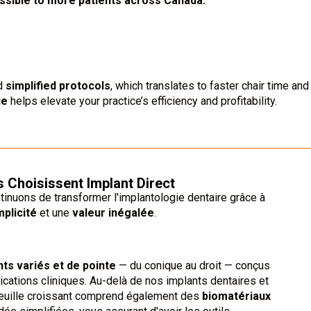
ssible to more patients across Canada.
nd
simplified protocols
, which translates to faster chair time a
lue
helps elevate your practice’s efficiency and profitability.
 Choisissent Implant Direct
ntinuons de transformer l'implantologie dentaire grâce à
mplicité
et une
valeur inégalée
.
ts variés et de pointe
— du conique au droit — conçus
cations cliniques. Au-delà de nos implants dentaires et
tefeuille croissant comprend également des
biomatériaux