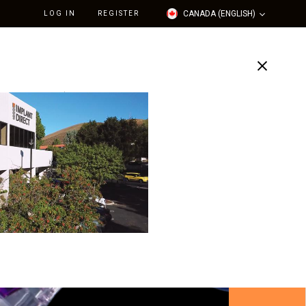
CANADA (ENGLISH)
LOG IN
REGISTER
Support
Our Company