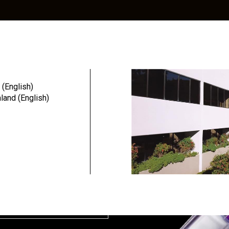
Education
Resources
Community
 (English)
and (English)
 to
irect