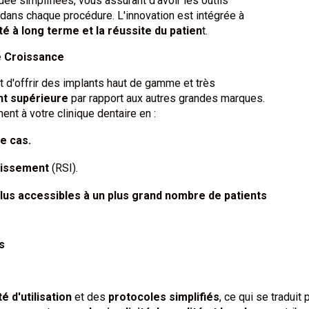
dée simplifiées, vous assurant d'avoir les outils
n dans chaque procédure. L'innovation est intégrée à
ité à long terme et la réussite du patien
t.
e Croissance
 d'offrir des implants haut de gamme et très
nt supérieure
par rapport aux autres grandes marques.
ent à votre clinique dentaire en :
e cas.
tissement
(RSI).
plus accessibles à un plus grand nombre de patients
es
té d'utilisation
et des
protocoles simplifiés
, ce qui se traduit